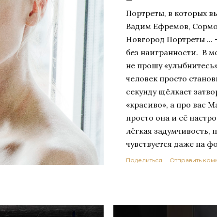
Портреты, в которых в
Вадим Ефремов, Сорм
Новгород Портреты ...
без наигранности. В м
не прошу «улыбнитесь»,
человек просто станов
секунду щёлкает затво
«красиво», а про вас 
просто она и её настр
лёгкая задумчивость, 
чувствуется даже на фо
дыхание Мне важно пой
Поделиться
Отправить ком
состояние: как свет ло
дыхание перед вдохом,
глубже. Из таких дета
портрет. Марина — спо