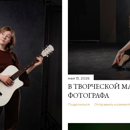
постановки Хотите так
для фото», а остаётес
индивидуальную фотос
которые будут отзывать
вы их открываете.
мая 13, 2026
В ТВОРЧЕСКОЙ М
ФОТОГРАФА
Поделиться
Отправить коммен