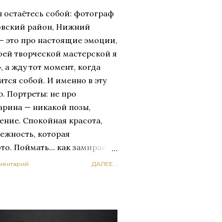
ы остаётесь собой: фотограф
овский район, Нижний
 — это про настоящие эмоции,
оей творческой мастерской я
 а жду тот момент, когда
ится собой. И именно в эту
р. Портреты: не про
Марина — никакой позы,
оение. Спокойная красота,
нежность, которая
то. Поймать... как замирает
мать не картинку, а
ментарий
ДАЛЕЕ...
жится на лицо, как замирает
 как взгляд становится чуть
лей и складывается живой
койная красота без