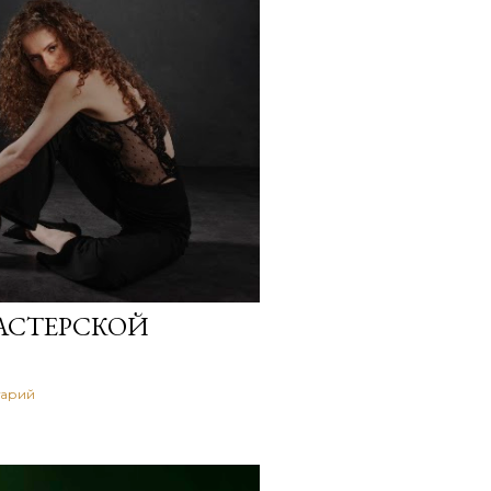
ой же — где вы не «позируете
ь собой? Записывайтесь на
ессию. Сделаем кадры,
ся в вас каждый раз, когда
АСТЕРСКОЙ
тарий