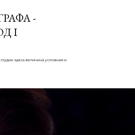
РАФА -
Д I
студии здесь величина условная и